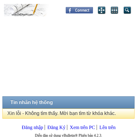
Tin nhắn hệ thống
Xin lỗi - Không tìm thấy. Mời bạn tìm từ khóa khác.
Đăng nhập
Đăng Ký
Xem trên PC
Lên trên
Diễn đàn sử dụng vBulletin® Phiên bản 4.2.3.