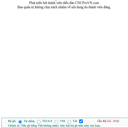
Phát triển bởi thành viên diễn đàn CNCProVN.com
Ban quản trị không chịu trách nhiệm về nội dung do thành viên đăng.
Bộ gõ:
Tự động
TELEX
VNI
Tắt
[Ẩn Bộ Gõ - F12]
Chính tả | Nếu gõ tiếng Việt không được, hãy bật bộ gõ trên máy của bạn.