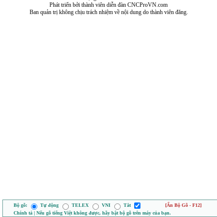
Phát triển bởi thành viên diễn đàn CNCProVN.com
Ban quản trị không chịu trách nhiệm về nội dung do thành viên đăng.
Bộ gõ:
Tự động
TELEX
VNI
Tắt
[Ẩn Bộ Gõ - F12]
Chính tả | Nếu gõ tiếng Việt không được, hãy bật bộ gõ trên máy của bạn.