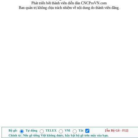
Phát triển bởi thành viên diễn đàn CNCProVN.com
Ban quản trị không chịu trách nhiệm về nội dung do thành viên đăng.
Bộ gõ:
Tự động
TELEX
VNI
Tắt
[Ẩn Bộ Gõ - F12]
Chính tả | Nếu gõ tiếng Việt không được, hãy bật bộ gõ trên máy của bạn.