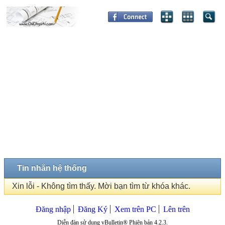
Tin nhắn hệ thống
Xin lỗi - Không tìm thấy. Mời bạn tìm từ khóa khác.
Đăng nhập
Đăng Ký
Xem trên PC
Lên trên
Diễn đàn sử dụng vBulletin® Phiên bản 4.2.3.