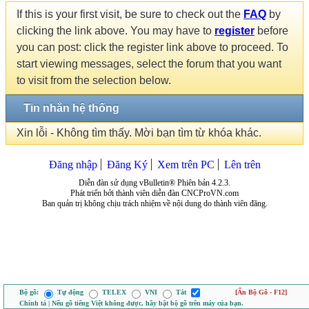
If this is your first visit, be sure to check out the
FAQ
by
clicking the link above. You may have to
register
before
you can post: click the register link above to proceed. To
start viewing messages, select the forum that you want
to visit from the selection below.
Tin nhắn hệ thống
Xin lỗi - Không tìm thấy. Mời bạn tìm từ khóa khác.
Đăng nhập
Đăng Ký
Xem trên PC
Lên trên
Diễn đàn sử dụng vBulletin® Phiên bản 4.2.3.
Phát triển bởi thành viên diễn đàn CNCProVN.com
Ban quản trị không chịu trách nhiệm về nội dung do thành viên đăng.
Bộ gõ:
Tự động
TELEX
VNI
Tắt
[Ẩn Bộ Gõ - F12]
Chính tả | Nếu gõ tiếng Việt không được, hãy bật bộ gõ trên máy của bạn.