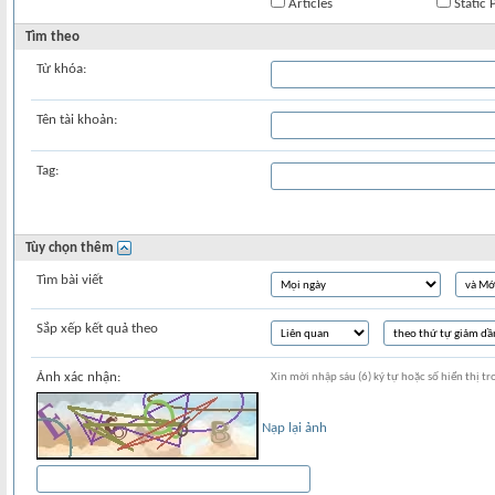
Articles
Static 
Tìm theo
Từ khóa:
Tên tài khoản:
Tag:
Tùy chọn thêm
Tìm bài viết
Sắp xếp kết quả theo
Ảnh xác nhận:
Xin mời nhập sáu (6) ký tự hoặc số hiển thị tr
Nạp lại ảnh