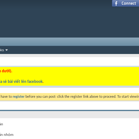
nks
n dưới).
a sẻ bài viết lên facebook
.
y have to
register
before you can post: click the register link above to proceed. To start view
àn
ắn nhóm