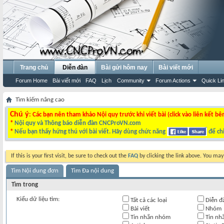
Trang chủ
Diễn đàn
Bài gửi hôm nay
Bài viết mới
Forum Home
Bài viết mới
FAQ
Lịch
Community
Forum Actions
Quick Li
Tìm kiếm nâng cao
Chú ý
: Các bạn nên tham khảo Nội quy trước khi viết bài (click vào liên kết bê
*
Nội quy và Thông báo diễn đàn CNCProVN.com
*
Nếu bạn thấy hứng thú với bài viết. Hãy dùng chức năng
để chi
If this is your first visit, be sure to check out the
FAQ
by clicking the link above. You ma
Tìm Nội dung đơn
Tìm Đa nội dung
Tìm trong
Kiểu dữ liệu tìm:
Tất cả các loại
Diễn đ
Bài viết
Nhóm
Tin nhắn nhóm
Tin nh