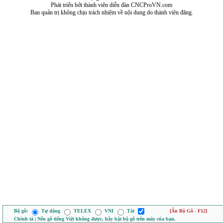
Phát triển bởi thành viên diễn đàn CNCProVN.com
Ban quản trị không chịu trách nhiệm về nội dung do thành viên đăng.
Bộ gõ:
Tự động
TELEX
VNI
Tắt
[Ẩn Bộ Gõ - F12]
Chính tả | Nếu gõ tiếng Việt không được, hãy bật bộ gõ trên máy của bạn.