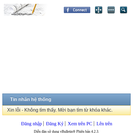
Tin nhắn hệ thống
Xin lỗi - Không tìm thấy. Mời bạn tìm từ khóa khác.
Đăng nhập
Đăng Ký
Xem trên PC
Lên trên
Diễn đàn sử dụng vBulletin® Phiên bản 4.2.3.