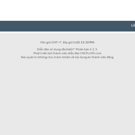
Li
Múi giờ GMT +7. Bây giờ là
02:13:10 PM
.
Diễn đàn sử dụng vBulletin® Phiên bản 4.2.3.
Phát triển bởi thành viên diễn đàn CNCProVN.com
Ban quản trị không chịu trách nhiệm về nội dung do thành viên đăng.