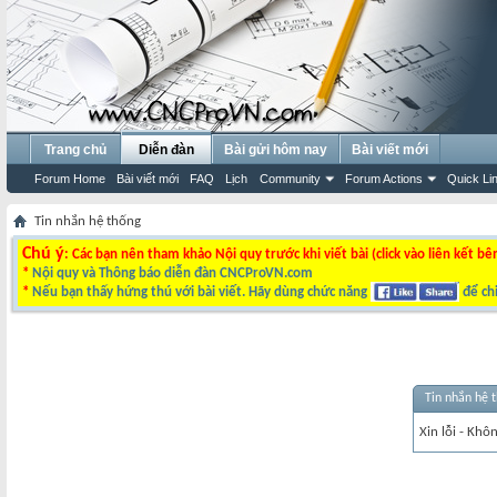
Trang chủ
Diễn đàn
Bài gửi hôm nay
Bài viết mới
Forum Home
Bài viết mới
FAQ
Lịch
Community
Forum Actions
Quick Li
Tin nhắn hệ thống
Chú ý
: Các bạn nên tham khảo Nội quy trước khi viết bài (click vào liên kết bê
*
Nội quy và Thông báo diễn đàn CNCProVN.com
*
Nếu bạn thấy hứng thú với bài viết. Hãy dùng chức năng
để chi
Tin nhắn hệ 
Xin lỗi - Khô