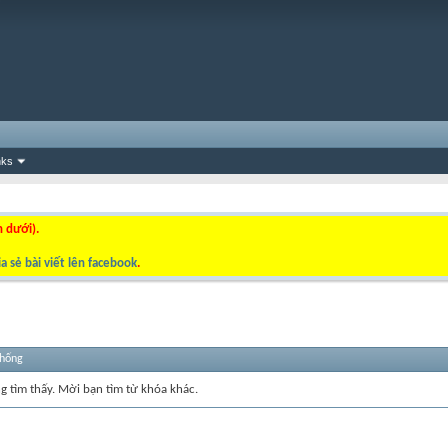
nks
n dưới).
a sẻ bài viết lên facebook
.
thống
ng tìm thấy. Mời bạn tìm từ khóa khác.