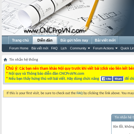
Trang chủ
Diễn đàn
Bài gửi hôm nay
Bài viết mới
Forum Home
Bài viết mới
FAQ
Lịch
Community
Forum Actions
Quick Li
Tin nhắn hệ thống
Chú ý
: Các bạn nên tham khảo Nội quy trước khi viết bài (click vào liên kết bê
*
Nội quy và Thông báo diễn đàn CNCProVN.com
*
Nếu bạn thấy hứng thú với bài viết. Hãy dùng chức năng
để chi
If this is your first visit, be sure to check out the
FAQ
by clicking the link above. You ma
Tin nhắn hệ 
Xin lỗi, không