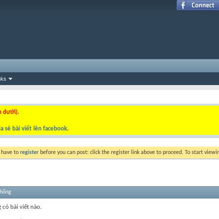
nks
n dưới).
a sẻ bài viết lên facebook
.
y have to
register
before you can post: click the register link above to proceed. To start view
thống
 có bài viết nào.