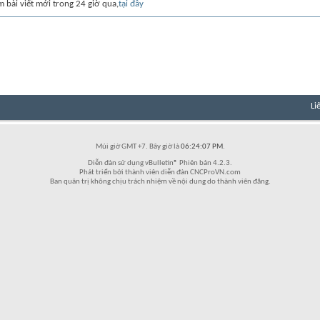
m bài viết mới trong 24 giờ qua,
tại đây
Li
Múi giờ GMT +7. Bây giờ là
06:24:07 PM
.
Diễn đàn sử dụng vBulletin® Phiên bản 4.2.3.
Phát triển bởi thành viên diễn đàn CNCProVN.com
Ban quản trị không chịu trách nhiệm về nội dung do thành viên đăng.