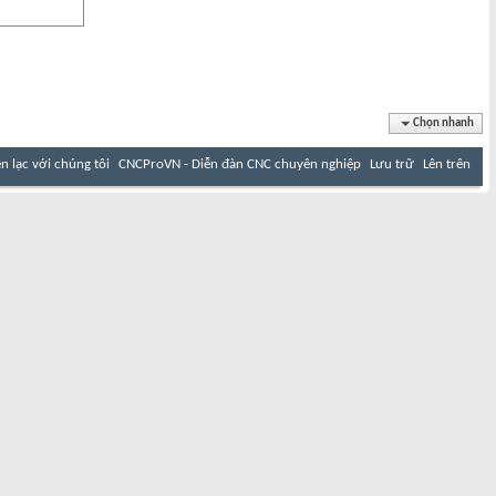
Chọn nhanh
ên lạc với chúng tôi
CNCProVN - Diễn đàn CNC chuyên nghiệp
Lưu trữ
Lên trên