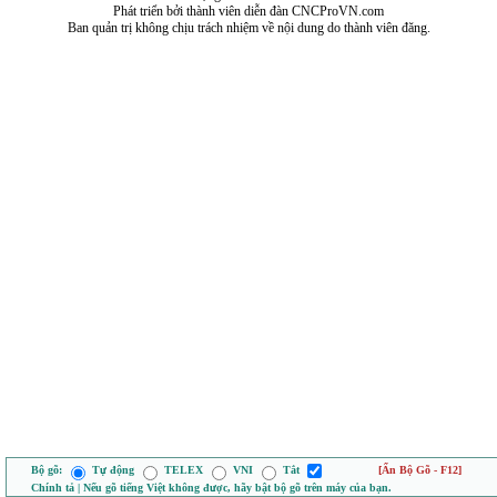
Phát triển bởi thành viên diễn đàn CNCProVN.com
Ban quản trị không chịu trách nhiệm về nội dung do thành viên đăng.
Bộ gõ:
Tự động
TELEX
VNI
Tắt
[Ẩn Bộ Gõ - F12]
Chính tả | Nếu gõ tiếng Việt không được, hãy bật bộ gõ trên máy của bạn.