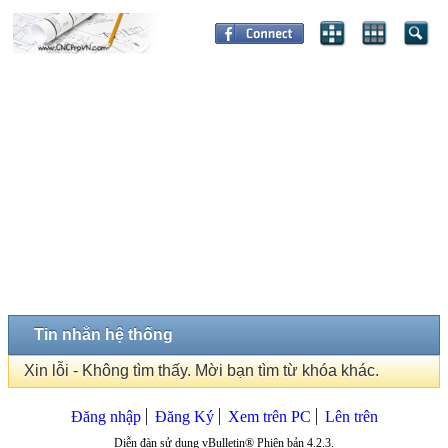
Tin nhắn hệ thống
Xin lỗi - Không tìm thấy. Mời bạn tìm từ khóa khác.
Đăng nhập
Đăng Ký
Xem trên PC
Lên trên
Diễn đàn sử dụng vBulletin® Phiên bản 4.2.3.