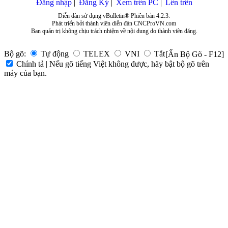
Đăng nhập
Đăng Ký
Xem trên PC
Lên trên
Diễn đàn sử dụng vBulletin® Phiên bản 4.2.3.
Phát triển bởi thành viên diễn đàn CNCProVN.com
Ban quản trị không chịu trách nhiệm về nội dung do thành viên đăng.
Bộ gõ:
Tự động
TELEX
VNI
Tắt
[Ẩn Bộ Gõ - F12]
Chính tả | Nếu gõ tiếng Việt không được, hãy bật bộ gõ trên
máy của bạn.