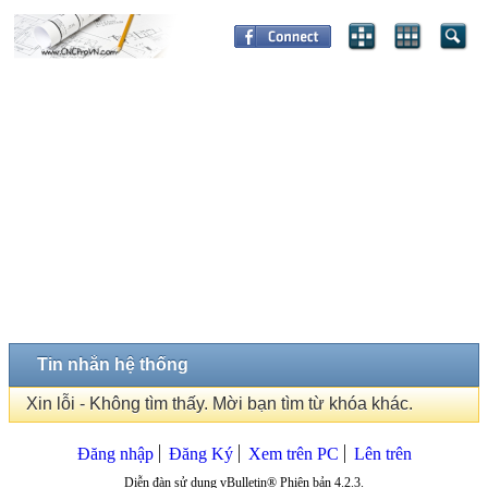
Tin nhắn hệ thống
Xin lỗi - Không tìm thấy. Mời bạn tìm từ khóa khác.
Đăng nhập
Đăng Ký
Xem trên PC
Lên trên
Diễn đàn sử dụng vBulletin® Phiên bản 4.2.3.