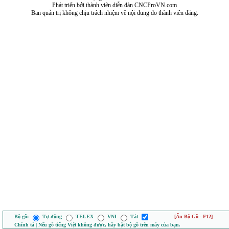
Phát triển bởi thành viên diễn đàn CNCProVN.com
Ban quản trị không chịu trách nhiệm về nội dung do thành viên đăng.
Bộ gõ:
Tự động
TELEX
VNI
Tắt
[Ẩn Bộ Gõ - F12]
Chính tả | Nếu gõ tiếng Việt không được, hãy bật bộ gõ trên máy của bạn.