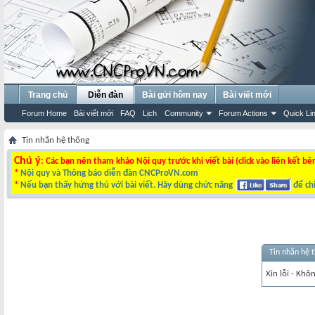
Trang chủ
Diễn đàn
Bài gửi hôm nay
Bài viết mới
Forum Home
Bài viết mới
FAQ
Lịch
Community
Forum Actions
Quick Li
Tin nhắn hệ thống
Chú ý
: Các bạn nên tham khảo Nội quy trước khi viết bài (click vào liên kết bê
*
Nội quy và Thông báo diễn đàn CNCProVN.com
*
Nếu bạn thấy hứng thú với bài viết. Hãy dùng chức năng
để chi
Tin nhắn hệ 
Xin lỗi - Khô