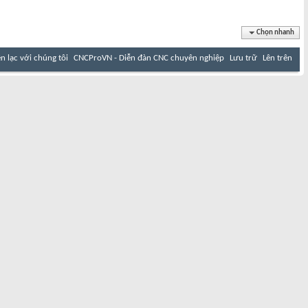
Chọn nhanh
ên lạc với chúng tôi
CNCProVN - Diễn đàn CNC chuyên nghiệp
Lưu trữ
Lên trên