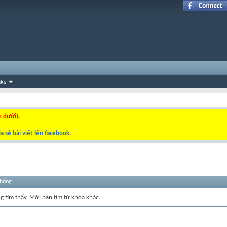
nks
n dưới).
a sẻ bài viết lên facebook
.
thống
ng tìm thấy. Mời bạn tìm từ khóa khác.