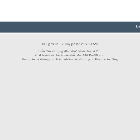
Li
Múi giờ GMT +7. Bây giờ là
12:07:24 AM
.
Diễn đàn sử dụng vBulletin® Phiên bản 4.2.3.
Phát triển bởi thành viên diễn đàn CNCProVN.com
Ban quản trị không chịu trách nhiệm về nội dung do thành viên đăng.