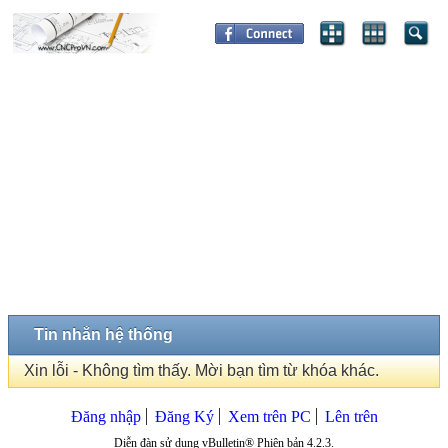
Tin nhắn hệ thống
Xin lỗi - Không tìm thấy. Mời bạn tìm từ khóa khác.
Đăng nhập
Đăng Ký
Xem trên PC
Lên trên
Diễn đàn sử dụng vBulletin® Phiên bản 4.2.3.