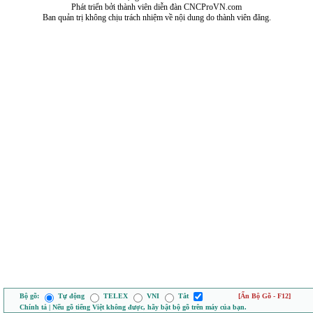
Phát triển bởi thành viên diễn đàn CNCProVN.com
Ban quản trị không chịu trách nhiệm về nội dung do thành viên đăng.
Bộ gõ:
Tự động
TELEX
VNI
Tắt
[Ẩn Bộ Gõ - F12]
Chính tả | Nếu gõ tiếng Việt không được, hãy bật bộ gõ trên máy của bạn.