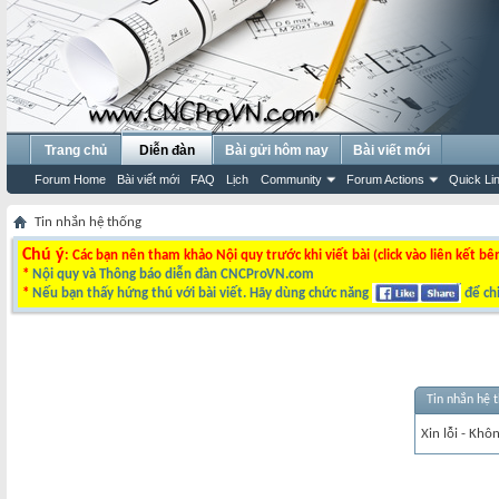
Trang chủ
Diễn đàn
Bài gửi hôm nay
Bài viết mới
Forum Home
Bài viết mới
FAQ
Lịch
Community
Forum Actions
Quick Li
Tin nhắn hệ thống
Chú ý
: Các bạn nên tham khảo Nội quy trước khi viết bài (click vào liên kết bê
*
Nội quy và Thông báo diễn đàn CNCProVN.com
*
Nếu bạn thấy hứng thú với bài viết. Hãy dùng chức năng
để chi
Tin nhắn hệ 
Xin lỗi - Khô