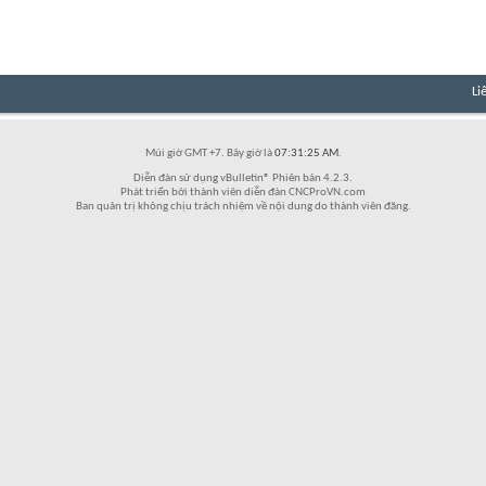
Li
Múi giờ GMT +7. Bây giờ là
07:31:25 AM
.
Diễn đàn sử dụng vBulletin® Phiên bản 4.2.3.
Phát triển bởi thành viên diễn đàn CNCProVN.com
Ban quản trị không chịu trách nhiệm về nội dung do thành viên đăng.