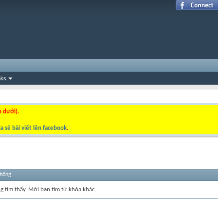
nks
n dưới).
a sẻ bài viết lên facebook
.
thống
ng tìm thấy. Mời bạn tìm từ khóa khác.