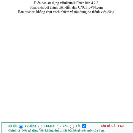
Diễn đàn sử dụng vBulletin® Phiên bản 4.2.3.
Phát triển bởi thành viên diễn đàn CNCProVN.com
Ban quản trị không chịu trách nhiệm về nội dung do thành viên đăng.
Bộ gõ:
Tự động
TELEX
VNI
Tắt
[Ẩn Bộ Gõ - F12]
Chính tả | Nếu gõ tiếng Việt không được, hãy bật bộ gõ trên máy của bạn.