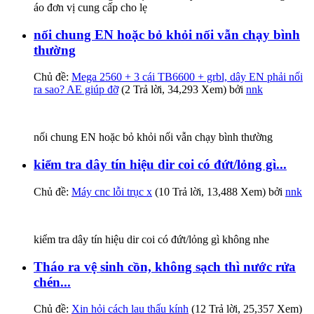
áo đơn vị cung cấp cho lẹ
nối chung EN hoặc bỏ khỏi nối vẫn chạy bình
thường
Chủ đề:
Mega 2560 + 3 cái TB6600 + grbl, dây EN phải nối
ra sao? AE giúp đỡ
(2 Trả lời, 34,293 Xem) bởi
nnk
nối chung EN hoặc bỏ khỏi nối vẫn chạy bình thường
kiểm tra dây tín hiệu dir coi có đứt/lỏng gì...
Chủ đề:
Máy cnc lỗi trục x
(10 Trả lời, 13,488 Xem) bởi
nnk
kiểm tra dây tín hiệu dir coi có đứt/lỏng gì không nhe
Tháo ra vệ sinh cồn, không sạch thì nước rửa
chén...
Chủ đề:
Xin hỏi cách lau thấu kính
(12 Trả lời, 25,357 Xem)