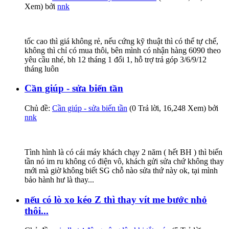
Xem) bởi
nnk
tốc cao thì giá không rẻ, nếu cứng kỹ thuật thì có thể tự chế,
không thì chỉ có mua thôi, bên mình có nhận hàng 6090 theo
yêu cầu nhé, bh 12 tháng 1 đổi 1, hỗ trợ trả góp 3/6/9/12
tháng luôn
Cần giúp - sửa biến tần
Chủ đề:
Cần giúp - sửa biến tần
(0 Trả lời, 16,248 Xem) bởi
nnk
Tình hình là có cái máy khách chạy 2 năm ( hết BH ) thì biến
tần nó im ru không có điện vô, khách gửi sửa chứ không thay
mới mà giờ không biết SG chỗ nào sửa thứ này ok, tại mình
bảo hành hư là thay...
nếu có lò xo kéo Z thì thay vít me bước nhỏ
thôi...