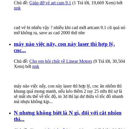
Chủ đề:
Giúp đỡ vè art cam 9.1
(1 Trả lời, 19,669 Xem) bởi
nnk
cad vẻ bi nhiêu vậy ? nhiều khi cad mới artcam 9.1 cũ quá nó
mở không ra, save as cad 2000 thử nhe
máy nào việc nấy, con này laser thì hợp lý,
cnc...
Chủ đề:
Cho em hỏi chút về Linear Motors
(9 Trả lời, 30,504
Xem) bởi
nnk
máy nào việc nấy, con này laser thì hợp lý, cnc ăn nhôm thì
khung quá mong manh, nếu kéo thêm 2 ray 25 nữa thì sợ là
sẽ mất ưu thế về tốc độ, in 3d thì lại dư thừa vì tốc đô nhanh
mà nhựa không kịp...
N nhưng không biết là N gì, đối với cắt nhôm
thì...