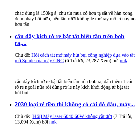
chắc đúng là 150kg á, chủ tút mua có hơn tạ sắt về hàn xong
đem phay bớt nữa, nếu tấn rưỡi không lẻ mớ ray mô tơ này nọ
hơn tấn
câu dây kích rờ re bật tắt biến tần trên bob
ra,...
Chủ đề:
Hỏi cách tắt mở máy hút bụi công nghiệp dựa vào tắt
mở Spinle của máy CNC
(6 Trả lời, 23,287 Xem) bởi
nnk
câu dây kích rờ re bật tắt biến tần trên bob ra, đấu thêm 1 cái
rờ re ngoài nữa rồi dùng rờ le này kích khởi động từ bật tắt
hút bụi
2030 loại rẻ tiền thì không có cái đó đâu, máy...
Chủ đề:
[Hỏi] Máy laser 6040 60W không cắt đứt
(7 Trả lời,
13,094 Xem) bởi
nnk