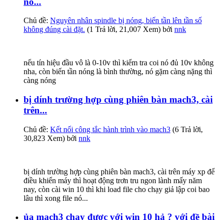
nó...
Chủ đề:
Nguyên nhân spindle bị nóng, biến tần lên tần số
không đúng cài đặt.
(1 Trả lời, 21,007 Xem) bởi
nnk
nếu tín hiệu đầu vô là 0-10v thì kiểm tra coi nó đủ 10v không
nha, còn biến tần nóng là bình thường, nó gặm càng nặng thì
càng nóng
bị dính trường hợp cùng phiên bàn mach3, cài
trên...
Chủ đề:
Kết nối công tắc hành trình vào mach3
(6 Trả lời,
30,823 Xem) bởi
nnk
bị dính trường hợp cùng phiên bàn mach3, cài trên máy xp để
điều khiển máy thì hoạt động trơn tru ngon lành mấy năm
nay, còn cài win 10 thì khi load file cho chạy giả lập coi bao
lâu thì xong file nó...
ủa mach3 chạy được với win 10 hả ? với đề bài