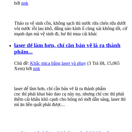
bởi
nnk
Tháo ra vệ sinh cồn, không sạch thì nước rửa chén rửa dưới
vòi nước rồi lau khô, đằng nào kính ố cũng xài không tốt, cứ
mạnh dạn mà vệ sinh đi, hư thì mua cái khác
laser dể làm hơn, chỉ cần bản vẽ là ra thành
phẩm...
Chủ đề:
Khắc mica bằng laser và phay
(3 Trả lời, 15,065
Xem) bởi
nnk
laser dể làm hơn, chỉ cần bản vẽ là ra thành phẩm
cnc thì phải khai báo dao cụ này nọ, nhưng chỉ cnc thì phải
thêm cái khâu khò cạnh cho bóng nó mới dẫn sáng, laser thì
mì ăn liền quất phát được...