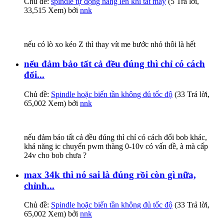
Chủ đề:
spindle tự động nâng lên khi tắt máy
(5 Trả lời,
33,515 Xem) bởi
nnk
nếu có lò xo kéo Z thì thay vít me bước nhỏ thôi là hết
nếu đảm bảo tất cả đều đúng thì chỉ có cách
đổi...
Chủ đề:
Spindle hoặc biến tần không đủ tốc độ
(33 Trả lời,
65,002 Xem) bởi
nnk
nếu đảm bảo tất cả đều đúng thì chỉ có cách đổi bob khác,
khả năng ic chuyển pwm thàng 0-10v có vấn đề, à mà cấp
24v cho bob chưa ?
max 34k thì nó sai là đúng rồi còn gì nữa,
chỉnh...
Chủ đề:
Spindle hoặc biến tần không đủ tốc độ
(33 Trả lời,
65,002 Xem) bởi
nnk