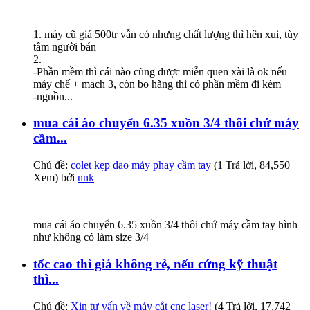
1. máy cũ giá 500tr vẫn có nhưng chất lượng thì hên xui, tùy
tâm người bán
2.
-Phần mềm thì cái nào cũng được miễn quen xài là ok nếu
máy chế + mach 3, còn bo hãng thì có phần mềm đi kèm
-nguồn...
mua cái áo chuyển 6.35 xuồn 3/4 thôi chứ máy
cầm...
Chủ đề:
colet kẹp dao máy phay cầm tay
(1 Trả lời, 84,550
Xem) bởi
nnk
mua cái áo chuyển 6.35 xuồn 3/4 thôi chứ máy cầm tay hình
như không có làm size 3/4
tốc cao thì giá không rẻ, nếu cứng kỹ thuật
thì...
Chủ đề:
Xin tư vấn về máy cắt cnc laser!
(4 Trả lời, 17,742