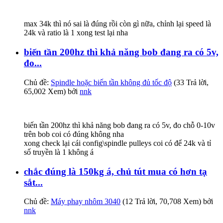
max 34k thì nó sai là đúng rồi còn gì nữa, chỉnh lại speed là
24k và ratio là 1 xong test lại nha
biến tần 200hz thì khả năng bob đang ra có 5v,
đo...
Chủ đề:
Spindle hoặc biến tần không đủ tốc độ
(33 Trả lời,
65,002 Xem) bởi
nnk
biến tần 200hz thì khả năng bob đang ra có 5v, đo chỗ 0-10v
trên bob coi có đúng không nha
xong check lại cái config\spindle pulleys coi có để 24k và tỉ
số truyền là 1 không á
chắc đúng là 150kg á, chủ tút mua có hơn tạ
sắt...
Chủ đề:
Máy phay nhôm 3040
(12 Trả lời, 70,708 Xem) bởi
nnk