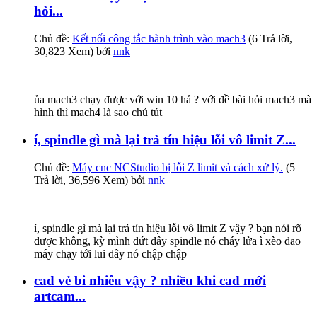
hỏi...
Chủ đề:
Kết nối công tắc hành trình vào mach3
(6 Trả lời,
30,823 Xem) bởi
nnk
ủa mach3 chạy được với win 10 hả ? với đề bài hỏi mach3 mà
hình thì mach4 là sao chủ tút
í, spindle gì mà lại trả tín hiệu lỗi vô limit Z...
Chủ đề:
Máy cnc NCStudio bị lỗi Z limit và cách xử lý.
(5
Trả lời, 36,596 Xem) bởi
nnk
í, spindle gì mà lại trả tín hiệu lỗi vô limit Z vậy ? bạn nói rõ
được không, kỳ mình đứt dây spindle nó cháy lửa ì xèo dao
máy chạy tới lui dây nó chập chập
cad vẻ bi nhiêu vậy ? nhiều khi cad mới
artcam...