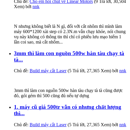
Chủ đề:
Cho em hỏi chút về Linear Motors
(9 Trả lời, 30,504
Xem) bởi
nnk
N nhưng không biết là N gì, đối với cắt nhôm thì mình làm
máy 600*1200 xài step có 2.3N.m vẫn chạy khỏe, nói chung
vụ này không có thông tin thì chỉ có phiêu lưu mạo hiểm 1
lần coi sao, mà cắt nhôm...
3mm thì làm con nguồn 500w hàn tàu chạy tà
tà...
Chủ đề:
Build máy cắt Laser
(5 Trả lời, 27,365 Xem) bởi
nnk
3mm thì làm con nguồn 500w hàn tàu chạy tà tà cũng được
đó, gói gém thì 500 cũng đủ nếu tự dựng
1. máy cũ giá 500tr vẫn có nhưng chất lượng
thì...
Chủ đề:
Build máy cắt Laser
(5 Trả lời, 27,365 Xem) bởi
nnk