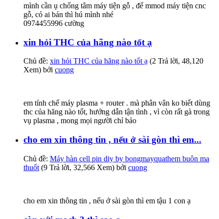
mình cần ụ chống tâm máy tiện gỗ , để mmod máy tiện cnc
gỗ, có ai bán thì hú mình nhé
0974455996 cường
xin hỏi THC của hãng nào tốt ạ
Chủ đề:
xin hỏi THC của hãng nào tốt ạ
(2 Trả lời, 48,120
Xem) bởi
cuong
em tính chế máy plasma + router . mà phân vân ko biết dùng
thc của hãng nào tốt, hướng dẫn tận tình , vì còn rất gà trong
vụ plasma , mong mọi người chỉ bảo
cho em xin thông tin , nếu ở sài gòn thì em...
Chủ đề:
Máy hàn cell pin diy by bongmayquathem buôn ma
thuốt
(9 Trả lời, 32,566 Xem) bởi
cuong
cho em xin thông tin , nếu ở sài gòn thì em tậu 1 con ạ