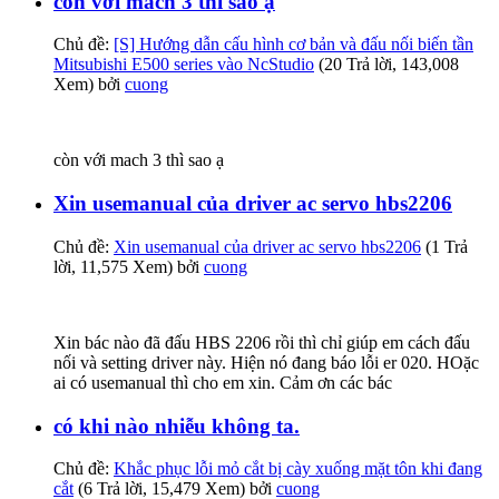
còn với mach 3 thì sao ạ
Chủ đề:
[S] Hướng dẫn cấu hình cơ bản và đấu nối biến tần
Mitsubishi E500 series vào NcStudio
(20 Trả lời, 143,008
Xem) bởi
cuong
còn với mach 3 thì sao ạ
Xin usemanual của driver ac servo hbs2206
Chủ đề:
Xin usemanual của driver ac servo hbs2206
(1 Trả
lời, 11,575 Xem) bởi
cuong
Xin bác nào đã đấu HBS 2206 rồi thì chỉ giúp em cách đấu
nối và setting driver này. Hiện nó đang báo lỗi er 020. HOặc
ai có usemanual thì cho em xin. Cảm ơn các bác
có khi nào nhiễu không ta.
Chủ đề:
Khắc phục lỗi mỏ cắt bị cày xuống mặt tôn khi đang
cắt
(6 Trả lời, 15,479 Xem) bởi
cuong