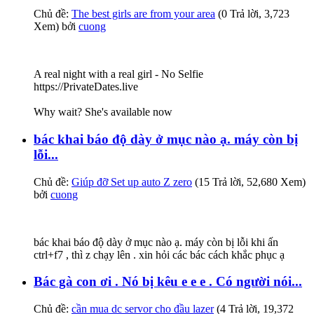
Chủ đề:
The best girls are from your area
(0 Trả lời, 3,723
Xem) bởi
cuong
A real night with a real girl - No Selfie
https://PrivateDates.live
Why wait? She's available now
bác khai báo độ dày ở mục nào ạ. máy còn bị
lỗi...
Chủ đề:
Giúp đỡ Set up auto Z zero
(15 Trả lời, 52,680 Xem)
bởi
cuong
bác khai báo độ dày ở mục nào ạ. máy còn bị lỗi khi ấn
ctrl+f7 , thì z chạy lên . xin hỏi các bác cách khắc phục ạ
Bác gà con ơi . Nó bị kêu e e e . Có người nói...
Chủ đề:
cần mua dc servor cho đầu lazer
(4 Trả lời, 19,372