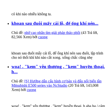
có khi nào nhiễu không ta.
khoan sau đuôi mấy cái lỗ, để ống khí nén...
Chủ đề:
nhờ cao nhân tìm giải pháp tháo phôi
(43 Trả lời,
82,566 Xem) bởi
cuong
khoan sau đuôi mấy cái lỗ, để ống khí nén sau đuôi, lập trình
cho nó thổi khí khi nào cắt xong. xống chắc cũng nhẹ
woa! . "kem" yêu thương , "kem" huyền thoại.
h...
Chủ đề:
[S] Hướng dẫn cấu hình cơ bản và đấu nối biến tần
Mitsubishi E500 series vào NcStudio
(20 Trả lời, 143,008
Xem) bởi
cuong
woa! . "kem" yêu thương , "kem" huyền thoại. h aha ha / cảm