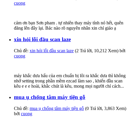
cuong
cảm ơn bạn Sơn pham . tự nhiên thay máy tính nó hết, quên
đăng lên đây lại. Bác nào rõ nguyên nhân xin chỉ giáo ạ
xin hỏi lỗi đầu scan laze
Chủ đề:
xin hỏi lỗi đầu scan laze
(2 Trả lời, 10,212 Xem) bởi
cuong
máy khắc dưa hấu của em chuẩn bị lôi ra khắc dưa thì không
nhớ setting trong phần mềm ezcad làm sao , khiến đầu scan
kêu e e e hoài, khắc chút là kêu, mong mọi người chỉ cách...
mua ụ chống tâm máy tiện gỗ
Chủ đề:
mua ụ chống tâm máy tiện gỗ
(0 Trả lời, 3,863 Xem)
bởi
cuong