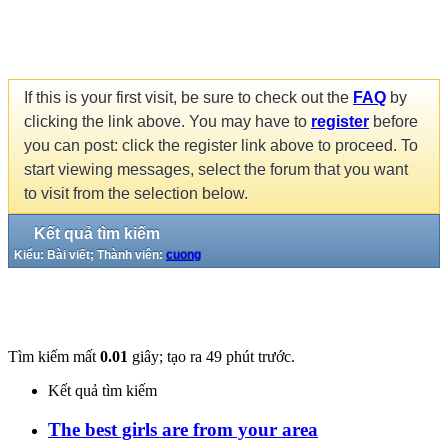
If this is your first visit, be sure to check out the
FAQ
by
clicking the link above. You may have to
register
before
you can post: click the register link above to proceed. To
start viewing messages, select the forum that you want
to visit from the selection below.
Kết quả tìm kiếm
Kiểu: Bài viết; Thành viên:
cuong
Tìm kiếm mất
0.01
giây; tạo ra 49 phút trước.
Kết quả tìm kiếm
The best girls are from your area