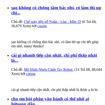
sao không có chống tâm bác nhỉ, có làm thì up
chi...
Chủ đề:
Chế máy tiện gỗ Ngắn - Lùn - Mập :D
(6 Trả lời,
36,679 Xem) bởi
cuong
sao không có chống tâm bác nhỉ, có làm thì up chi tiết giúp
em nhé, many thanks!
cái gì nhanh tiếp cận nhất, chi phí thấp nhất
là...
Chủ đề:
Mô Hình Nhựa Cánh Tay Robot.
(14 Trả lời, 48,044
Xem) bởi
cuong
cái gì nhanh tiếp cận nhất, chi phí thấp nhất là được ạ hi hi
cho em hỏi phần vận hành có thể nhờ ai
hứuong dẫn...