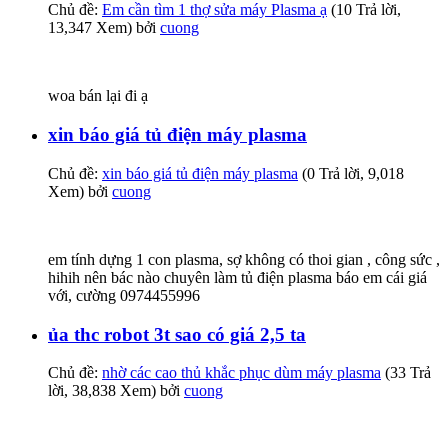
Chủ đề:
Em cần tìm 1 thợ sửa máy Plasma ạ
(10 Trả lời,
13,347 Xem) bởi
cuong
woa bán lại đi ạ
xin báo giá tủ điện máy plasma
Chủ đề:
xin báo giá tủ điện máy plasma
(0 Trả lời, 9,018
Xem) bởi
cuong
em tính dựng 1 con plasma, sợ không có thoi gian , công sức ,
hihih nên bác nào chuyên làm tủ điện plasma báo em cái giá
với, cường 0974455996
ủa thc robot 3t sao có giá 2,5 ta
Chủ đề:
nhờ các cao thủ khắc phục dùm máy plasma
(33 Trả
lời, 38,838 Xem) bởi
cuong