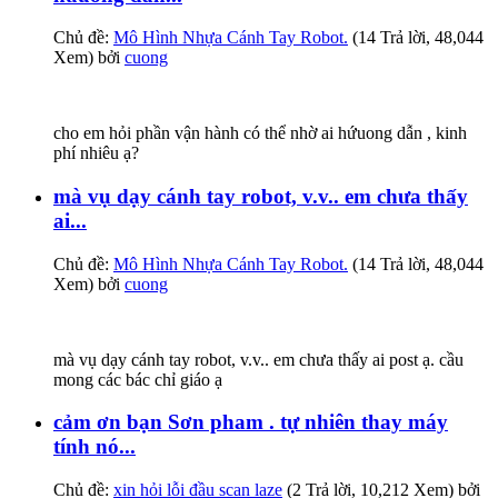
Chủ đề:
Mô Hình Nhựa Cánh Tay Robot.
(14 Trả lời, 48,044
Xem) bởi
cuong
cho em hỏi phần vận hành có thể nhờ ai hứuong dẫn , kinh
phí nhiêu ạ?
mà vụ dạy cánh tay robot, v.v.. em chưa thấy
ai...
Chủ đề:
Mô Hình Nhựa Cánh Tay Robot.
(14 Trả lời, 48,044
Xem) bởi
cuong
mà vụ dạy cánh tay robot, v.v.. em chưa thấy ai post ạ. cầu
mong các bác chỉ giáo ạ
cảm ơn bạn Sơn pham . tự nhiên thay máy
tính nó...
Chủ đề:
xin hỏi lỗi đầu scan laze
(2 Trả lời, 10,212 Xem) bởi