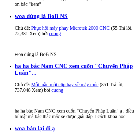
ơn bác "kem"
woa đúng là BoB NS
Chủ đề:
Phục hồi máy phay Microtek 2000 CNC
(55 Trả lời,
72,381 Xem) bởi
cuong
woa đúng là BoB NS
ha ha bác Nam CNC xem cuốn "Chuyển Pháp
Luân"...
Chủ đề:
Mỗi tuần một clip hay về máy móc
(851 Trả lời,
737,048 Xem) bởi
cuong
ha ha bác Nam CNC xem cuốn "Chuyển Pháp Luân" ạ . điều
bí mật mà bác thắc mắc sẽ được giải đáp 1 cách khoa học
woa bán lại đi ạ