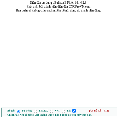
Diễn đàn sử dụng vBulletin® Phiên bản 4.2.3.
Phát triển bởi thành viên diễn đàn CNCProVN.com
Ban quản trị không chịu trách nhiệm về nội dung do thành viên đăng.
Bộ gõ:
Tự động
TELEX
VNI
Tắt
[Ẩn Bộ Gõ - F12]
Chính tả | Nếu gõ tiếng Việt không được, hãy bật bộ gõ trên máy của bạn.