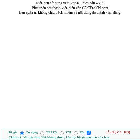
Diễn đàn sử dụng vBulletin® Phiên bản 4.2.3.
Phát triển bởi thành viên diễn đàn CNCProVN.com
Ban quản trị không chịu trách nhiệm về nội dung do thành viên đăng.
Bộ gõ:
Tự động
TELEX
VNI
Tắt
[Ẩn Bộ Gõ - F12]
Chính tả | Nếu gõ tiếng Việt không được, hãy bật bộ gõ trên máy của bạn.