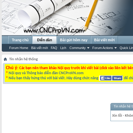
Trang chủ
Diễn đàn
Bài gửi hôm nay
Bài viết mới
Forum Home
Bài viết mới
FAQ
Lịch
Community
Forum Actions
Quick Li
Tin nhắn hệ thống
Chú ý
: Các bạn nên tham khảo Nội quy trước khi viết bài (click vào liên kết bê
*
Nội quy và Thông báo diễn đàn CNCProVN.com
*
Nếu bạn thấy hứng thú với bài viết. Hãy dùng chức năng
để chi
Tin nhắn hệ 
Xin lỗi - Khô