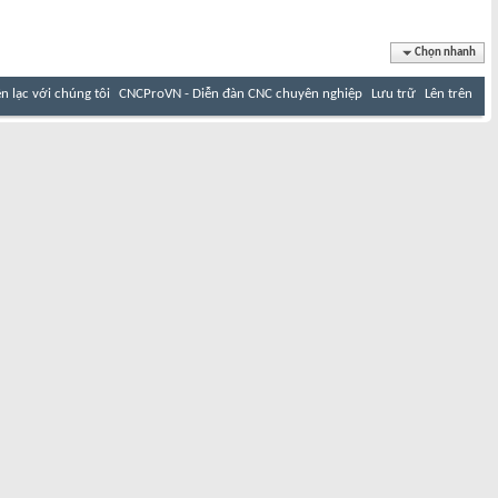
Chọn nhanh
ên lạc với chúng tôi
CNCProVN - Diễn đàn CNC chuyên nghiệp
Lưu trữ
Lên trên