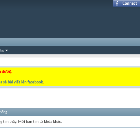
nks
n dưới).
a sẻ bài viết lên facebook
.
thống
ng tìm thấy. Mời bạn tìm từ khóa khác.