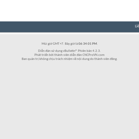
Li
Múi giờ GMT +7. Bây giờ là
06:34:01 PM
.
Diễn đàn sử dụng vBulletin® Phiên bản 4.2.3.
Phát triển bởi thành viên diễn đàn CNCProVN.com
Ban quản trị không chịu trách nhiệm về nội dung do thành viên đăng.