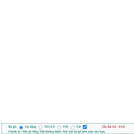
Bộ gõ:
Tự động
TELEX
VNI
Tắt
[Ẩn Bộ Gõ - F12]
Chính tả | Nếu gõ tiếng Việt không được, hãy bật bộ gõ trên máy của bạn.