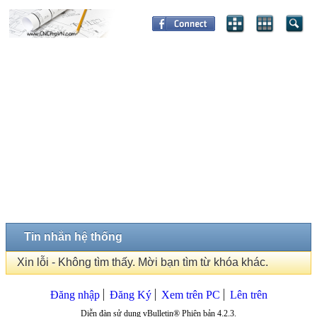
Tin nhắn hệ thống
Xin lỗi - Không tìm thấy. Mời bạn tìm từ khóa khác.
Đăng nhập
Đăng Ký
Xem trên PC
Lên trên
Diễn đàn sử dụng vBulletin® Phiên bản 4.2.3.