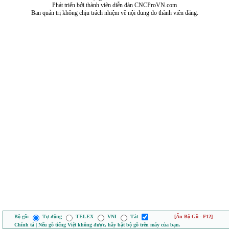
Phát triển bởi thành viên diễn đàn CNCProVN.com
Ban quản trị không chịu trách nhiệm về nội dung do thành viên đăng.
Bộ gõ:
Tự động
TELEX
VNI
Tắt
[Ẩn Bộ Gõ - F12]
Chính tả | Nếu gõ tiếng Việt không được, hãy bật bộ gõ trên máy của bạn.