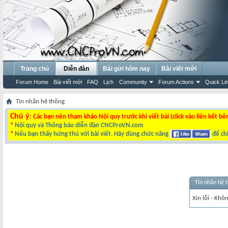
Trang chủ
Diễn đàn
Bài gửi hôm nay
Bài viết mới
Forum Home
Bài viết mới
FAQ
Lịch
Community
Forum Actions
Quick Li
Tin nhắn hệ thống
Chú ý
: Các bạn nên tham khảo Nội quy trước khi viết bài (click vào liên kết bê
*
Nội quy và Thông báo diễn đàn CNCProVN.com
*
Nếu bạn thấy hứng thú với bài viết. Hãy dùng chức năng
để chi
Tin nhắn hệ 
Xin lỗi - Khô