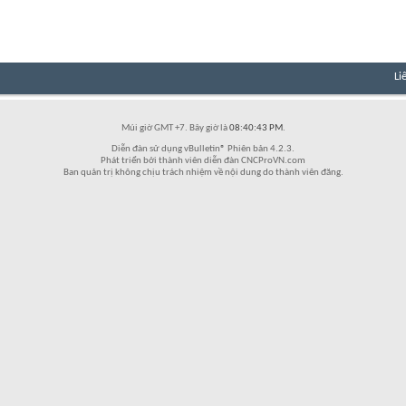
Li
Múi giờ GMT +7. Bây giờ là
08:40:43 PM
.
Diễn đàn sử dụng vBulletin® Phiên bản 4.2.3.
Phát triển bởi thành viên diễn đàn CNCProVN.com
Ban quản trị không chịu trách nhiệm về nội dung do thành viên đăng.