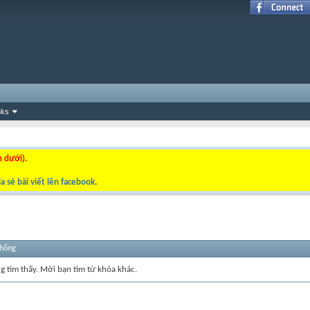
nks
n dưới).
a sẻ bài viết lên facebook
.
thống
ng tìm thấy. Mời bạn tìm từ khóa khác.