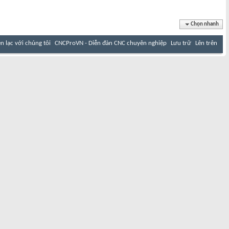
Chọn nhanh
ên lạc với chúng tôi
CNCProVN - Diễn đàn CNC chuyên nghiệp
Lưu trữ
Lên trên