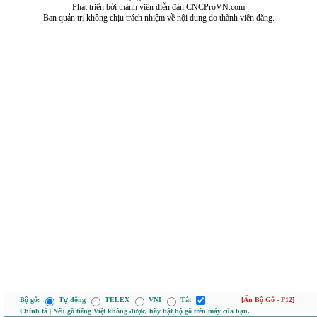
Phát triển bởi thành viên diễn đàn CNCProVN.com
Ban quản trị không chịu trách nhiệm về nội dung do thành viên đăng.
Bộ gõ:
Tự động
TELEX
VNI
Tắt
[Ẩn Bộ Gõ - F12]
Chính tả | Nếu gõ tiếng Việt không được, hãy bật bộ gõ trên máy của bạn.