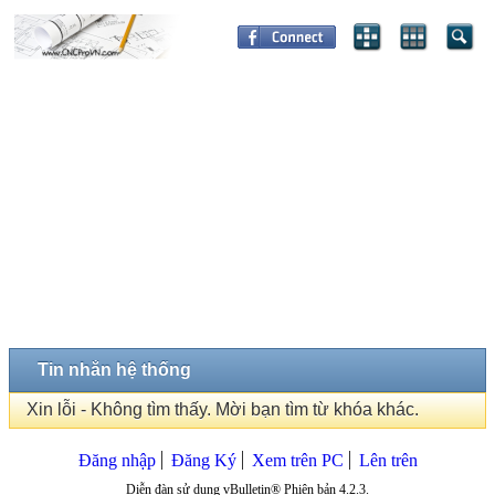
Tin nhắn hệ thống
Xin lỗi - Không tìm thấy. Mời bạn tìm từ khóa khác.
Đăng nhập
Đăng Ký
Xem trên PC
Lên trên
Diễn đàn sử dụng vBulletin® Phiên bản 4.2.3.