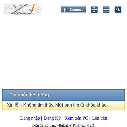
Tin nhắn hệ thống
Xin lỗi - Không tìm thấy. Mời bạn tìm từ khóa khác.
Đăng nhập
Đăng Ký
Xem trên PC
Lên trên
Diễn đàn sử dụng vBulletin® Phiên bản 4.2.3.