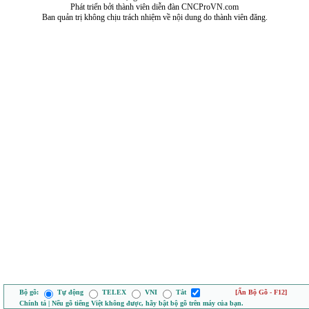
Phát triển bởi thành viên diễn đàn CNCProVN.com
Ban quản trị không chịu trách nhiệm về nội dung do thành viên đăng.
Bộ gõ:
Tự động
TELEX
VNI
Tắt
[Ẩn Bộ Gõ - F12]
Chính tả | Nếu gõ tiếng Việt không được, hãy bật bộ gõ trên máy của bạn.