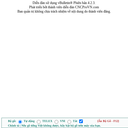
Diễn đàn sử dụng vBulletin® Phiên bản 4.2.3.
Phát triển bởi thành viên diễn đàn CNCProVN.com
Ban quản trị không chịu trách nhiệm về nội dung do thành viên đăng.
Bộ gõ:
Tự động
TELEX
VNI
Tắt
[Ẩn Bộ Gõ - F12]
Chính tả | Nếu gõ tiếng Việt không được, hãy bật bộ gõ trên máy của bạn.