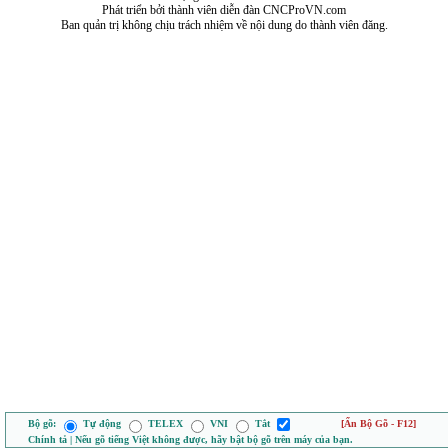
Phát triển bởi thành viên diễn đàn CNCProVN.com
Ban quản trị không chịu trách nhiệm về nội dung do thành viên đăng.
Bộ gõ:
Tự động
TELEX
VNI
Tắt
[Ẩn Bộ Gõ - F12]
Chính tả | Nếu gõ tiếng Việt không được, hãy bật bộ gõ trên máy của bạn.