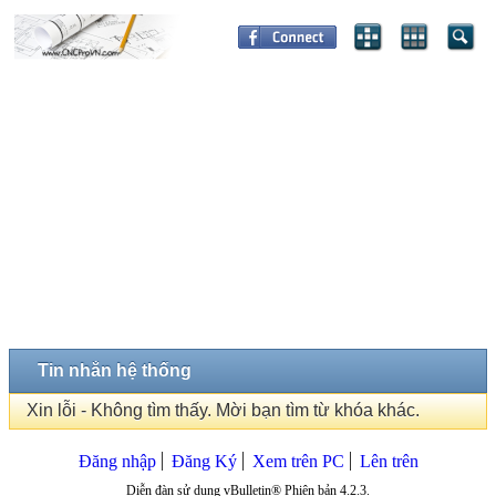
Tin nhắn hệ thống
Xin lỗi - Không tìm thấy. Mời bạn tìm từ khóa khác.
Đăng nhập
Đăng Ký
Xem trên PC
Lên trên
Diễn đàn sử dụng vBulletin® Phiên bản 4.2.3.