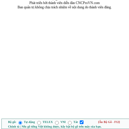
Phát triển bởi thành viên diễn đàn CNCProVN.com
Ban quản trị không chịu trách nhiệm về nội dung do thành viên đăng.
Bộ gõ:
Tự động
TELEX
VNI
Tắt
[Ẩn Bộ Gõ - F12]
Chính tả | Nếu gõ tiếng Việt không được, hãy bật bộ gõ trên máy của bạn.