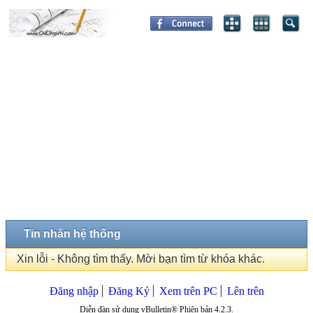
Tin nhắn hệ thống
Xin lỗi - Không tìm thấy. Mời bạn tìm từ khóa khác.
Đăng nhập
Đăng Ký
Xem trên PC
Lên trên
Diễn đàn sử dụng vBulletin® Phiên bản 4.2.3.