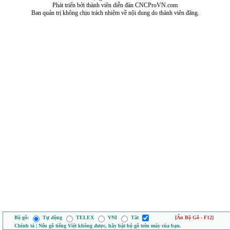
Phát triển bởi thành viên diễn đàn CNCProVN.com
Ban quản trị không chịu trách nhiệm về nội dung do thành viên đăng.
Bộ gõ:
Tự động
TELEX
VNI
Tắt
[Ẩn Bộ Gõ - F12]
Chính tả | Nếu gõ tiếng Việt không được, hãy bật bộ gõ trên máy của bạn.