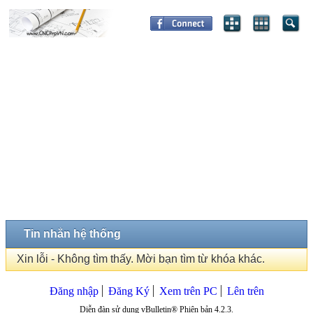
Tin nhắn hệ thống
Xin lỗi - Không tìm thấy. Mời bạn tìm từ khóa khác.
Đăng nhập
Đăng Ký
Xem trên PC
Lên trên
Diễn đàn sử dụng vBulletin® Phiên bản 4.2.3.