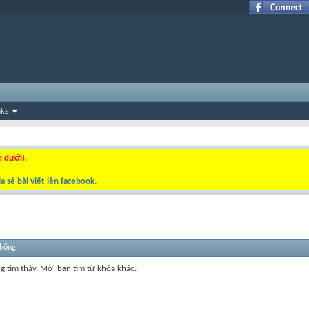
nks
n dưới).
a sẻ bài viết lên facebook
.
thống
ng tìm thấy. Mời bạn tìm từ khóa khác.