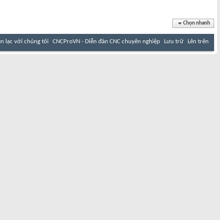
Chọn nhanh
ên lạc với chúng tôi
CNCProVN - Diễn đàn CNC chuyên nghiệp
Lưu trữ
Lên trên