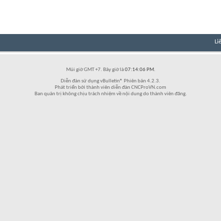
Li
Múi giờ GMT +7. Bây giờ là
07:14:06 PM
.
Diễn đàn sử dụng vBulletin® Phiên bản 4.2.3.
Phát triển bởi thành viên diễn đàn CNCProVN.com
Ban quản trị không chịu trách nhiệm về nội dung do thành viên đăng.