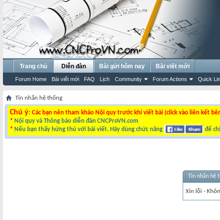
Trang chủ
Diễn đàn
Bài gửi hôm nay
Bài viết mới
Forum Home
Bài viết mới
FAQ
Lịch
Community
Forum Actions
Quick Li
Tin nhắn hệ thống
Chú ý
: Các bạn nên tham khảo Nội quy trước khi viết bài (click vào liên kết bê
*
Nội quy và Thông báo diễn đàn CNCProVN.com
*
Nếu bạn thấy hứng thú với bài viết. Hãy dùng chức năng
để chi
Tin nhắn hệ 
Xin lỗi - Khô