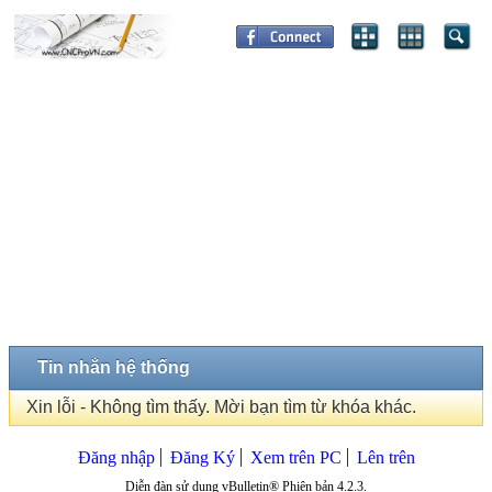
Tin nhắn hệ thống
Xin lỗi - Không tìm thấy. Mời bạn tìm từ khóa khác.
Đăng nhập
Đăng Ký
Xem trên PC
Lên trên
Diễn đàn sử dụng vBulletin® Phiên bản 4.2.3.