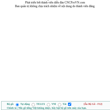
Phát triển bởi thành viên diễn đàn CNCProVN.com
Ban quản trị không chịu trách nhiệm về nội dung do thành viên đăng.
Bộ gõ:
Tự động
TELEX
VNI
Tắt
[Ẩn Bộ Gõ - F12]
Chính tả | Nếu gõ tiếng Việt không được, hãy bật bộ gõ trên máy của bạn.