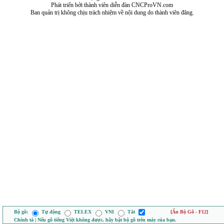
Phát triển bởi thành viên diễn đàn CNCProVN.com
Ban quản trị không chịu trách nhiệm về nội dung do thành viên đăng.
Bộ gõ:
Tự động
TELEX
VNI
Tắt
[Ẩn Bộ Gõ - F12]
Chính tả | Nếu gõ tiếng Việt không được, hãy bật bộ gõ trên máy của bạn.