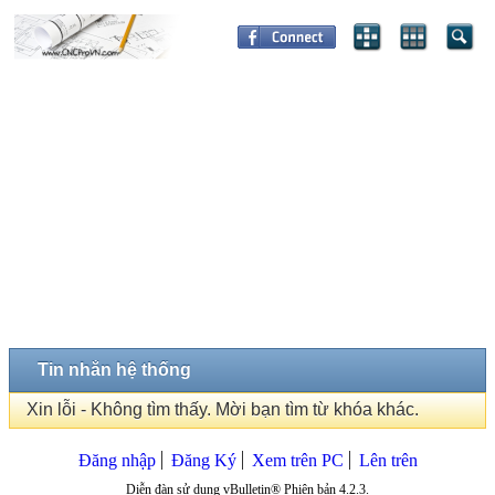
Tin nhắn hệ thống
Xin lỗi - Không tìm thấy. Mời bạn tìm từ khóa khác.
Đăng nhập
Đăng Ký
Xem trên PC
Lên trên
Diễn đàn sử dụng vBulletin® Phiên bản 4.2.3.