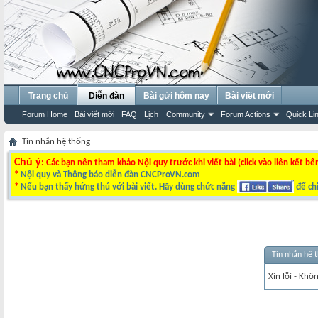
Trang chủ
Diễn đàn
Bài gửi hôm nay
Bài viết mới
Forum Home
Bài viết mới
FAQ
Lịch
Community
Forum Actions
Quick Li
Tin nhắn hệ thống
Chú ý
: Các bạn nên tham khảo Nội quy trước khi viết bài (click vào liên kết bê
*
Nội quy và Thông báo diễn đàn CNCProVN.com
*
Nếu bạn thấy hứng thú với bài viết. Hãy dùng chức năng
để chi
Tin nhắn hệ 
Xin lỗi - Khô