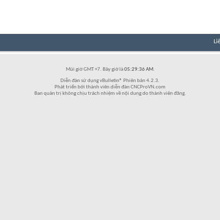
Li
Múi giờ GMT +7. Bây giờ là
05:29:36 AM
.
Diễn đàn sử dụng vBulletin® Phiên bản 4.2.3.
Phát triển bởi thành viên diễn đàn CNCProVN.com
Ban quản trị không chịu trách nhiệm về nội dung do thành viên đăng.