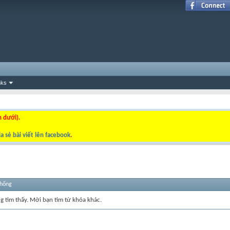
nks
n dưới).
a sẻ bài viết lên facebook
.
thống
ng tìm thấy. Mời bạn tìm từ khóa khác.