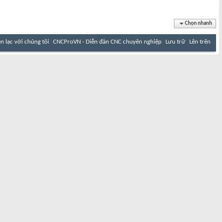
Chọn nhanh
ên lạc với chúng tôi
CNCProVN - Diễn đàn CNC chuyên nghiệp
Lưu trữ
Lên trên