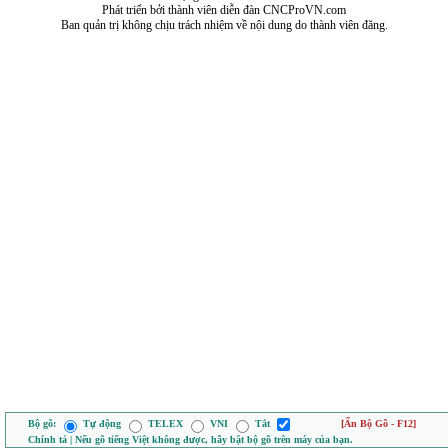
Phát triển bởi thành viên diễn đàn CNCProVN.com
Ban quản trị không chịu trách nhiệm về nội dung do thành viên đăng.
Bộ gõ:
Tự động
TELEX
VNI
Tắt
[Ẩn Bộ Gõ - F12]
Chính tả | Nếu gõ tiếng Việt không được, hãy bật bộ gõ trên máy của bạn.