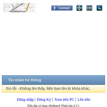
Tin nhắn hệ thống
Xin lỗi - Không tìm thấy. Mời bạn tìm từ khóa khác.
Đăng nhập
Đăng Ký
Xem trên PC
Lên trên
Diễn đàn sử dụng vBulletin® Phiên bản 4.2.3.