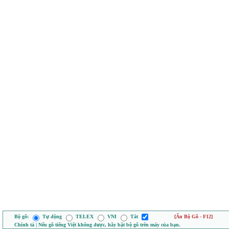
Bộ gõ:
Tự động
TELEX
VNI
Tắt
[Ẩn Bộ Gõ - F12]
Chính tả | Nếu gõ tiếng Việt không được, hãy bật bộ gõ trên máy của bạn.