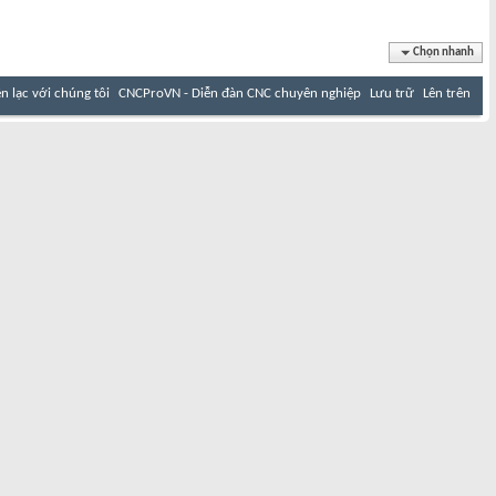
Chọn nhanh
ên lạc với chúng tôi
CNCProVN - Diễn đàn CNC chuyên nghiệp
Lưu trữ
Lên trên