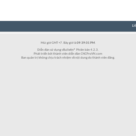
Li
Múi giờ GMT +7. Bây giờ là
09:39:01 PM
.
Diễn đàn sử dụng vBulletin® Phiên bản 4.2.3.
Phát triển bởi thành viên diễn đàn CNCProVN.com
Ban quản trị không chịu trách nhiệm về nội dung do thành viên đăng.