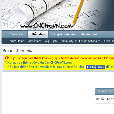
Trang chủ
Diễn đàn
Bài gửi hôm nay
Bài viết mới
Forum Home
Bài viết mới
FAQ
Lịch
Community
Forum Actions
Quick Li
Tin nhắn hệ thống
Chú ý
: Các bạn nên tham khảo Nội quy trước khi viết bài (click vào liên kết bê
*
Nội quy và Thông báo diễn đàn CNCProVN.com
*
Nếu bạn thấy hứng thú với bài viết. Hãy dùng chức năng
để chi
Tin nhắn hệ 
Xin lỗi - Khô