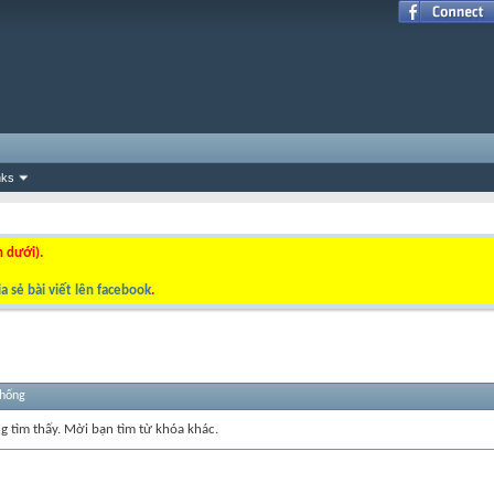
nks
n dưới).
a sẻ bài viết lên facebook
.
thống
ng tìm thấy. Mời bạn tìm từ khóa khác.