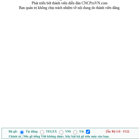
Phát triển bởi thành viên diễn đàn CNCProVN.com
Ban quản trị không chịu trách nhiệm về nội dung do thành viên đăng.
Bộ gõ:
Tự động
TELEX
VNI
Tắt
[Ẩn Bộ Gõ - F12]
Chính tả | Nếu gõ tiếng Việt không được, hãy bật bộ gõ trên máy của bạn.