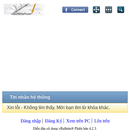
Tin nhắn hệ thống
Xin lỗi - Không tìm thấy. Mời bạn tìm từ khóa khác.
Đăng nhập
Đăng Ký
Xem trên PC
Lên trên
Diễn đàn sử dụng vBulletin® Phiên bản 4.2.3.