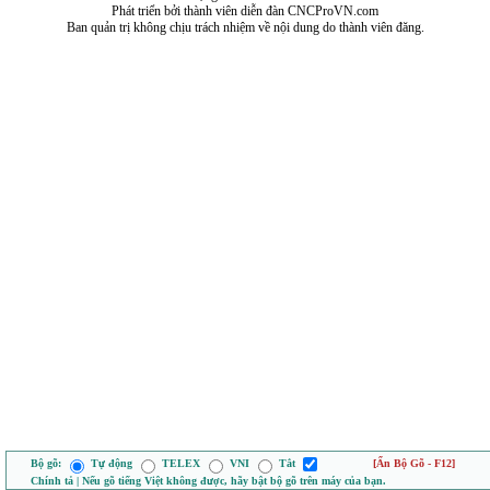
Phát triển bởi thành viên diễn đàn CNCProVN.com
Ban quản trị không chịu trách nhiệm về nội dung do thành viên đăng.
Bộ gõ:
Tự động
TELEX
VNI
Tắt
[Ẩn Bộ Gõ - F12]
Chính tả | Nếu gõ tiếng Việt không được, hãy bật bộ gõ trên máy của bạn.