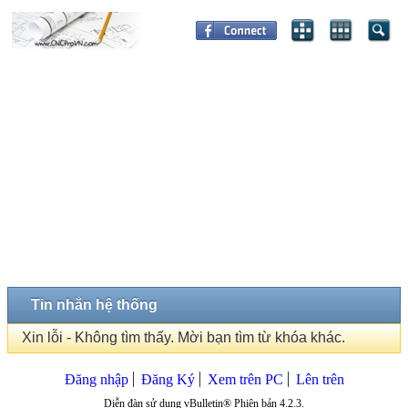
Tin nhắn hệ thống
Xin lỗi - Không tìm thấy. Mời bạn tìm từ khóa khác.
Đăng nhập
Đăng Ký
Xem trên PC
Lên trên
Diễn đàn sử dụng vBulletin® Phiên bản 4.2.3.