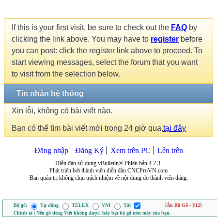
If this is your first visit, be sure to check out the
FAQ
by
clicking the link above. You may have to
register
before
you can post: click the register link above to proceed. To
start viewing messages, select the forum that you want
to visit from the selection below.
Tin nhắn hệ thống
Xin lỗi, không có bài viết nào.
Bạn có thể tìm bài viết mới trong 24 giờ qua,
tại đây
Đăng nhập
Đăng Ký
Xem trên PC
Lên trên
Diễn đàn sử dụng vBulletin® Phiên bản 4.2.3.
Phát triển bởi thành viên diễn đàn CNCProVN.com
Ban quản trị không chịu trách nhiệm về nội dung do thành viên đăng.
Bộ gõ:
Tự động
TELEX
VNI
Tắt
[Ẩn Bộ Gõ - F12]
Chính tả | Nếu gõ tiếng Việt không được, hãy bật bộ gõ trên máy của bạn.