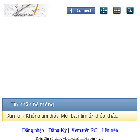
Tin nhắn hệ thống
Xin lỗi - Không tìm thấy. Mời bạn tìm từ khóa khác.
Đăng nhập
Đăng Ký
Xem trên PC
Lên trên
Diễn đàn sử dụng vBulletin® Phiên bản 4.2.3.