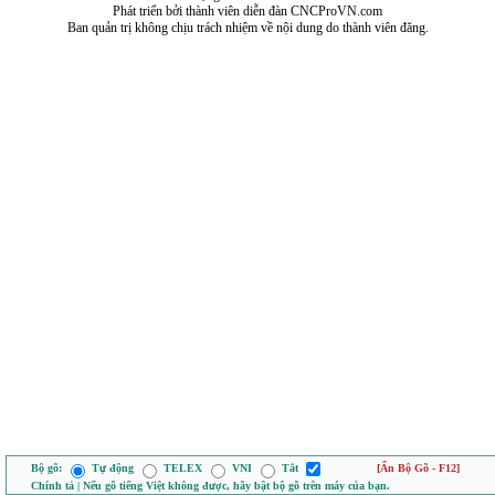
Phát triển bởi thành viên diễn đàn CNCProVN.com
Ban quản trị không chịu trách nhiệm về nội dung do thành viên đăng.
Bộ gõ:
Tự động
TELEX
VNI
Tắt
[Ẩn Bộ Gõ - F12]
Chính tả | Nếu gõ tiếng Việt không được, hãy bật bộ gõ trên máy của bạn.