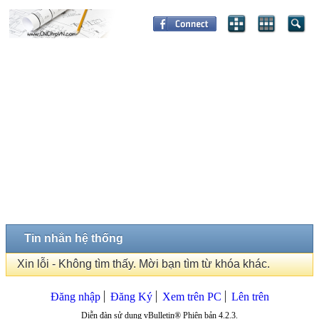
Tin nhắn hệ thống
Xin lỗi - Không tìm thấy. Mời bạn tìm từ khóa khác.
Đăng nhập
Đăng Ký
Xem trên PC
Lên trên
Diễn đàn sử dụng vBulletin® Phiên bản 4.2.3.