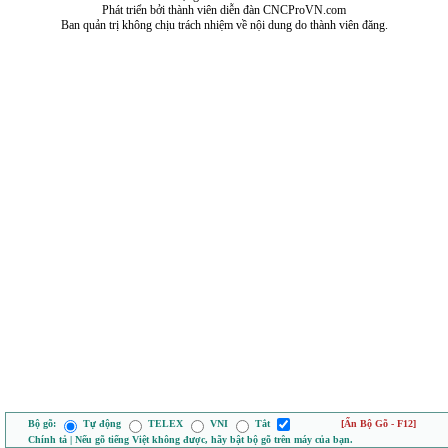
Phát triển bởi thành viên diễn đàn CNCProVN.com
Ban quản trị không chịu trách nhiệm về nội dung do thành viên đăng.
Bộ gõ:
Tự động
TELEX
VNI
Tắt
[Ẩn Bộ Gõ - F12]
Chính tả | Nếu gõ tiếng Việt không được, hãy bật bộ gõ trên máy của bạn.