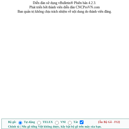
Diễn đàn sử dụng vBulletin® Phiên bản 4.2.3.
Phát triển bởi thành viên diễn đàn CNCProVN.com
Ban quản trị không chịu trách nhiệm về nội dung do thành viên đăng.
Bộ gõ:
Tự động
TELEX
VNI
Tắt
[Ẩn Bộ Gõ - F12]
Chính tả | Nếu gõ tiếng Việt không được, hãy bật bộ gõ trên máy của bạn.