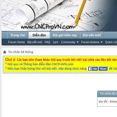
Trang chủ
Diễn đàn
Bài gửi hôm nay
Bài viết mới
Forum Home
Bài viết mới
FAQ
Lịch
Community
Forum Actions
Quick Li
Tin nhắn hệ thống
Chú ý
: Các bạn nên tham khảo Nội quy trước khi viết bài (click vào liên kết bê
*
Nội quy và Thông báo diễn đàn CNCProVN.com
*
Nếu bạn thấy hứng thú với bài viết. Hãy dùng chức năng
để chi
Tin nhắn hệ 
Xin lỗi - Khô