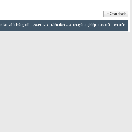
Chọn nhanh
ên lạc với chúng tôi
CNCProVN - Diễn đàn CNC chuyên nghiệp
Lưu trữ
Lên trên