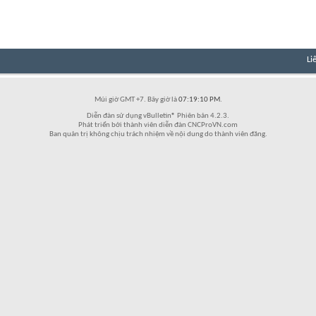
Li
Múi giờ GMT +7. Bây giờ là
07:19:10 PM
.
Diễn đàn sử dụng vBulletin® Phiên bản 4.2.3.
Phát triển bởi thành viên diễn đàn CNCProVN.com
Ban quản trị không chịu trách nhiệm về nội dung do thành viên đăng.