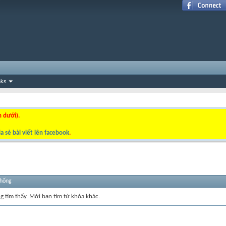
nks
n dưới).
a sẻ bài viết lên facebook
.
thống
ng tìm thấy. Mời bạn tìm từ khóa khác.