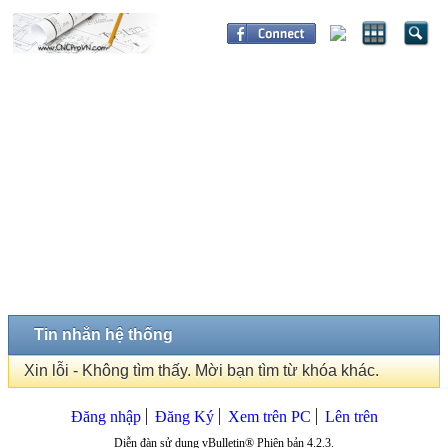
Tin nhắn hệ thống
Xin lỗi - Không tìm thấy. Mời bạn tìm từ khóa khác.
Đăng nhập
Đăng Ký
Xem trên PC
Lên trên
Diễn đàn sử dụng vBulletin® Phiên bản 4.2.3.