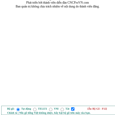
Phát triển bởi thành viên diễn đàn CNCProVN.com
Ban quản trị không chịu trách nhiệm về nội dung do thành viên đăng.
Bộ gõ:
Tự động
TELEX
VNI
Tắt
[Ẩn Bộ Gõ - F12]
Chính tả | Nếu gõ tiếng Việt không được, hãy bật bộ gõ trên máy của bạn.