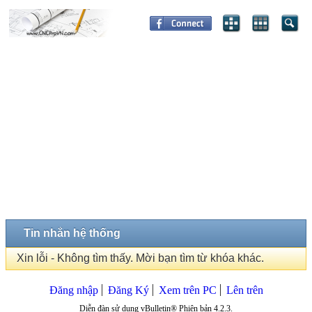
Tin nhắn hệ thống
Xin lỗi - Không tìm thấy. Mời bạn tìm từ khóa khác.
Đăng nhập
Đăng Ký
Xem trên PC
Lên trên
Diễn đàn sử dụng vBulletin® Phiên bản 4.2.3.