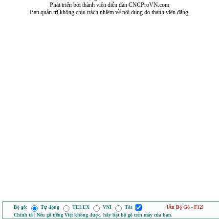
Phát triển bởi thành viên diễn đàn CNCProVN.com
Ban quản trị không chịu trách nhiệm về nội dung do thành viên đăng.
Bộ gõ:
Tự động
TELEX
VNI
Tắt
[Ẩn Bộ Gõ - F12]
Chính tả | Nếu gõ tiếng Việt không được, hãy bật bộ gõ trên máy của bạn.