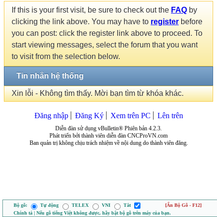
If this is your first visit, be sure to check out the
FAQ
by
clicking the link above. You may have to
register
before
you can post: click the register link above to proceed. To
start viewing messages, select the forum that you want
to visit from the selection below.
Tin nhắn hệ thống
Xin lỗi - Không tìm thấy. Mời bạn tìm từ khóa khác.
Đăng nhập
Đăng Ký
Xem trên PC
Lên trên
Diễn đàn sử dụng vBulletin® Phiên bản 4.2.3.
Phát triển bởi thành viên diễn đàn CNCProVN.com
Ban quản trị không chịu trách nhiệm về nội dung do thành viên đăng.
Bộ gõ:
Tự động
TELEX
VNI
Tắt
[Ẩn Bộ Gõ - F12]
Chính tả | Nếu gõ tiếng Việt không được, hãy bật bộ gõ trên máy của bạn.