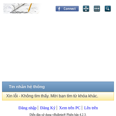
Tin nhắn hệ thống
Xin lỗi - Không tìm thấy. Mời bạn tìm từ khóa khác.
Đăng nhập
Đăng Ký
Xem trên PC
Lên trên
Diễn đàn sử dụng vBulletin® Phiên bản 4.2.3.