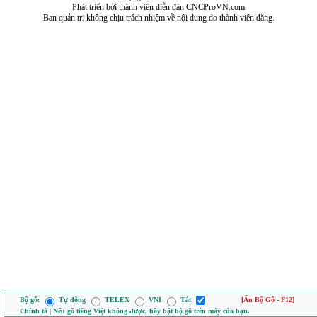
Phát triển bởi thành viên diễn đàn CNCProVN.com
Ban quản trị không chịu trách nhiệm về nội dung do thành viên đăng.
Bộ gõ:
Tự động
TELEX
VNI
Tắt
[Ẩn Bộ Gõ - F12]
Chính tả | Nếu gõ tiếng Việt không được, hãy bật bộ gõ trên máy của bạn.