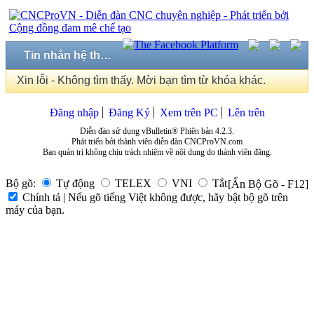
Tin nhắn hệ thống
Xin lỗi - Không tìm thấy. Mời bạn tìm từ khóa khác.
Đăng nhập
Đăng Ký
Xem trên PC
Lên trên
Diễn đàn sử dụng vBulletin® Phiên bản 4.2.3.
Phát triển bởi thành viên diễn đàn CNCProVN.com
Ban quản trị không chịu trách nhiệm về nội dung do thành viên đăng.
Bộ gõ:
Tự động
TELEX
VNI
Tắt
[Ẩn Bộ Gõ - F12]
Chính tả | Nếu gõ tiếng Việt không được, hãy bật bộ gõ trên
máy của bạn.