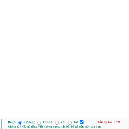
Bộ gõ:
Tự động
TELEX
VNI
Tắt
[Ẩn Bộ Gõ - F12]
Chính tả | Nếu gõ tiếng Việt không được, hãy bật bộ gõ trên máy của bạn.