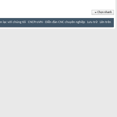
Chọn nhanh
ên lạc với chúng tôi
CNCProVN - Diễn đàn CNC chuyên nghiệp
Lưu trữ
Lên trên