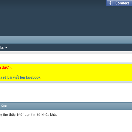
nks
n dưới).
a sẻ bài viết lên facebook
.
thống
ng tìm thấy. Mời bạn tìm từ khóa khác.