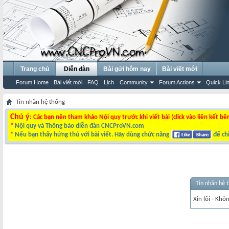
Trang chủ
Diễn đàn
Bài gửi hôm nay
Bài viết mới
Forum Home
Bài viết mới
FAQ
Lịch
Community
Forum Actions
Quick Li
Tin nhắn hệ thống
Chú ý
: Các bạn nên tham khảo Nội quy trước khi viết bài (click vào liên kết bê
*
Nội quy và Thông báo diễn đàn CNCProVN.com
*
Nếu bạn thấy hứng thú với bài viết. Hãy dùng chức năng
để chi
Tin nhắn hệ 
Xin lỗi - Khô