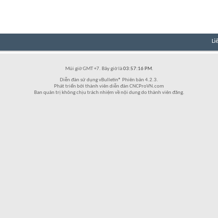
Li
Múi giờ GMT +7. Bây giờ là
03:57:16 PM
.
Diễn đàn sử dụng vBulletin® Phiên bản 4.2.3.
Phát triển bởi thành viên diễn đàn CNCProVN.com
Ban quản trị không chịu trách nhiệm về nội dung do thành viên đăng.